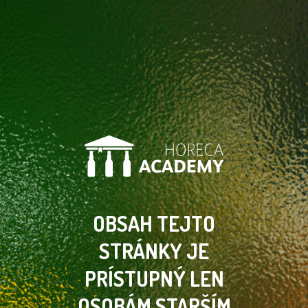
OBSAH TEJTO
STRÁNKY
JE
PRÍSTUPNÝ LEN
OSOBÁM
STARŠÍM