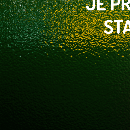
JE
PR
ST