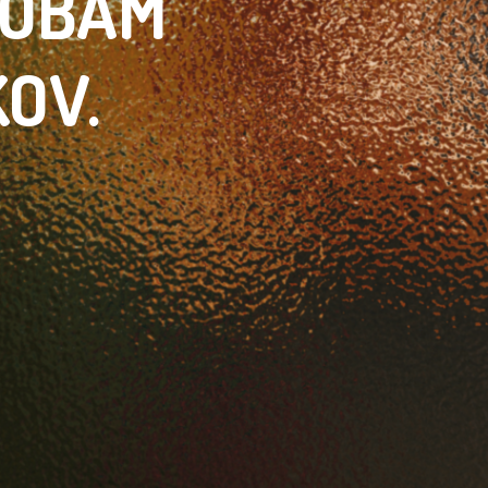
SOBÁM
KOV.