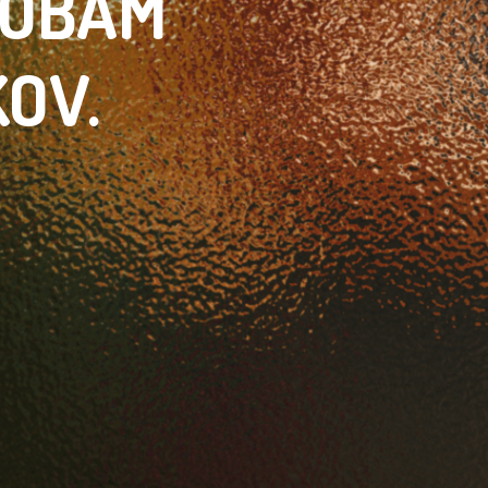
SOBÁM
KOV.