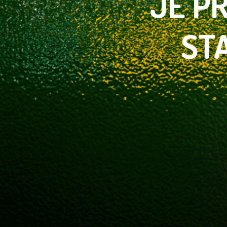
JE
PR
ST