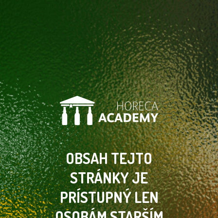
OBSAH TEJTO
STRÁNKY
JE
PRÍSTUPNÝ LEN
OSOBÁM
STARŠÍM