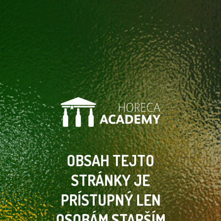
OBSAH TEJTO
STRÁNKY
JE
PRÍSTUPNÝ LEN
OSOBÁM
STARŠÍM