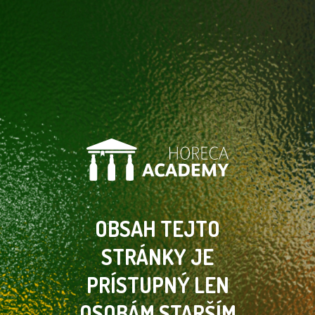
OBSAH TEJTO
STRÁNKY
JE
PRÍSTUPNÝ LEN
OSOBÁM
STARŠÍM