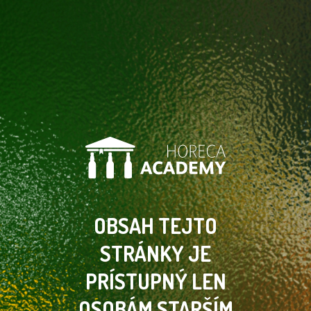
OBSAH TEJTO
STRÁNKY
JE
PRÍSTUPNÝ LEN
OSOBÁM
STARŠÍM