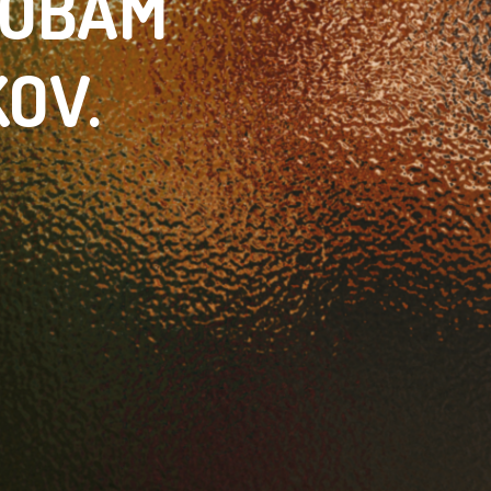
SOBÁM
KOV.