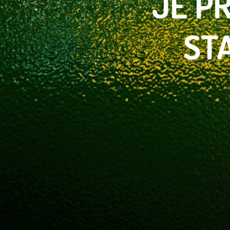
JE
PR
ST