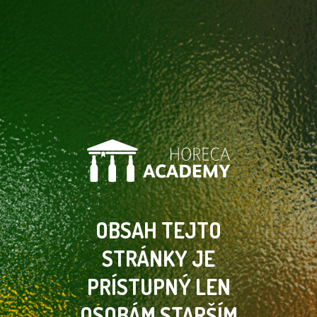
OBSAH TEJTO
STRÁNKY
JE
PRÍSTUPNÝ LEN
OSOBÁM
STARŠÍM