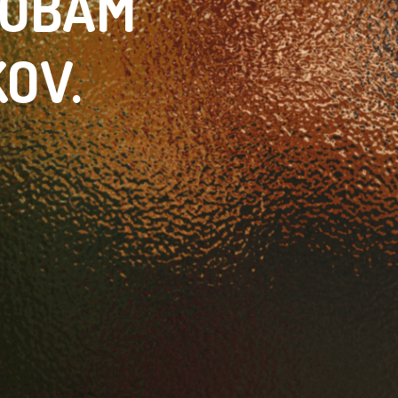
SOBÁM
KOV.