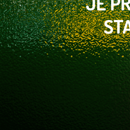
JE
PR
ST