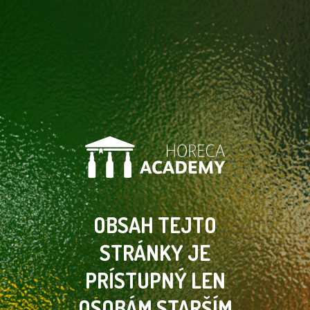
OBSAH TEJTO
STRÁNKY
JE
PRÍSTUPNÝ LEN
OSOBÁM
STARŠÍM