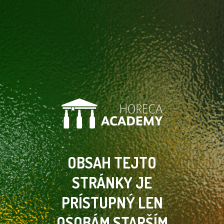
OBSAH TEJTO
STRÁNKY
JE
PRÍSTUPNÝ LEN
OSOBÁM
STARŠÍM