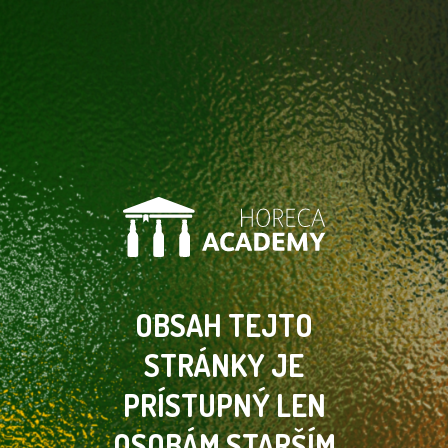
OBSAH TEJTO
STRÁNKY
JE
PRÍSTUPNÝ LEN
OSOBÁM
STARŠÍM