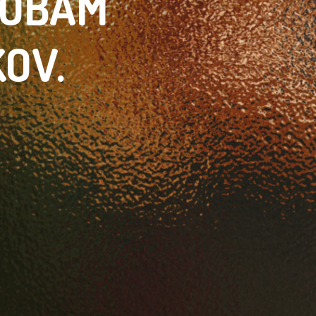
SOBÁM
KOV.