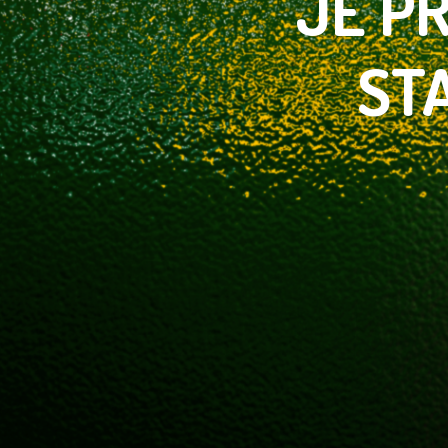
JE
PR
ST