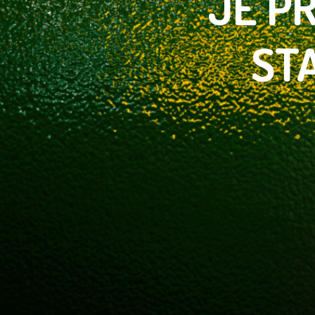
JE
PR
ST