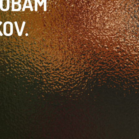
SOBÁM
KOV.